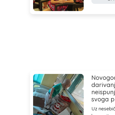
Novogod
darivan
neispunj
svoga pr
Uz nesebi