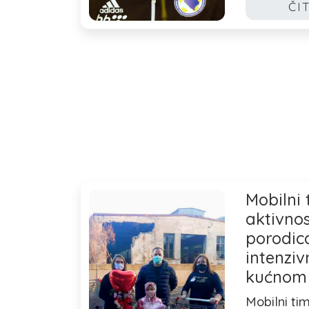
ČI
Mobilni 
aktivno
porodic
intenziv
kućnom
Mobilni ti