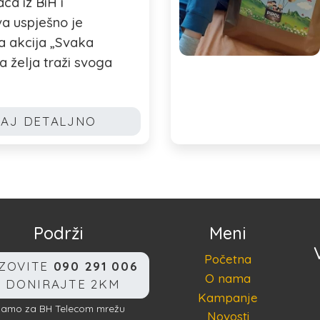
ca iz BiH i
va uspješno je
a akcija „Svaka
a želja traži svoga
TAJ DETALJNO
Podrži
Meni
Početna
ZOVITE
090 291 006
O nama
I DONIRAJTE 2KM
Kampanje
Samo za BH Telecom mrežu
Novosti