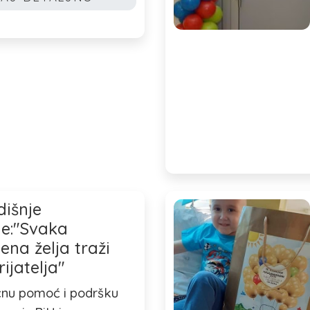
išnje
je:"Svaka
ena želja traži
ijatelja"
čnu pomoć i podršku