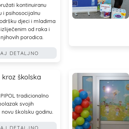
pružati kontinuiranu
 i psihosocijalnu
odršku djeci i mladima
 izliječenim od raka i
njihovih porodica.
TAJ DETALJNO
 kroz školska
PIPOL tradicionalno
olazak svojih
u novu školsku godinu.
TAJ DETALJNO