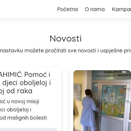
Početna
O nama
Kampa
Novosti
nastavku možete pročitati sve novosti i uspješne pr
AHIMIĆ: Pomoć i
djeci oboljeloj i
noj od raka
ić u novoj misiji
i oboljeloj i
 od malignih bolesti