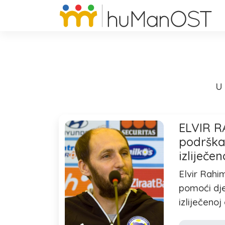
U 
ELVIR R
podrška 
izliječe
Elvir Rahim
pomoći djec
izliječenoj