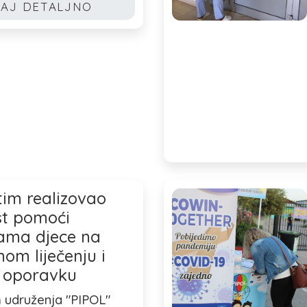
TAJ DETALJNO
tim realizovao
st pomoći
ama djece na
nom liječenju i
 oporavku
m udruženja "PIPOL"