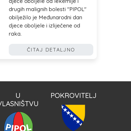
djece oboljele od lekemije i
drugih malignih bolesti "PIPOL"
obilježilo je Međunarodni dan
djece oboljele i izliječene od
raka.
ČITAJ DETALJNO
U
POKROVITELJ
VLASNIŠTVU