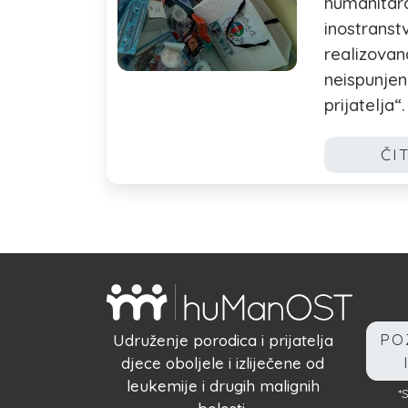
humanitara
inostranst
realizovan
neispunjen
prijatelja“.
ČI
PO
Udruženje porodica i prijatelja
djece oboljele i izliječene od
leukemije i drugih malignih
*