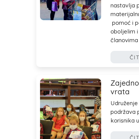
nastavlja 
materijalnu
pomoć i p
oboljelim i
članovima 
ČI
Zajedno
vrata
Udruženje 
podržava p
korisnika 
ČI